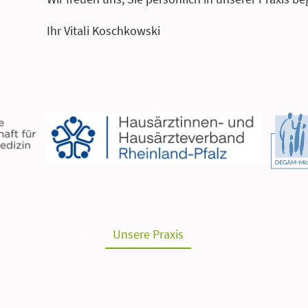
Ihr Vitali Koschkowski
nfo für Patienten
Unsere Praxis
Kontakt
Datens
hstetten-Dhaun
 info@hausarztkoschkowsk